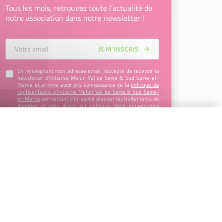
Tous les mois, retrouvez toute l’actualité de
notre association dans notre newsletter !
Votre Email
JE M’INSCRIS
En renseignant mon adresse email, j’accepte de recevoir la
newsletter d'Initiative Melun Val de Seine & Sud Seine-et-
Marne et affirme avoir pris connaissance de la
politique de
confidentialité d’Initiative Melun Val de Seine & Sud Seine-
et-Marne
permettant d’en savoir plus sur les traitements de
données et mes droits sur celles-ci. Vous pouvez-vous
désinscrire à tout moment à l’aide des liens de désinscription
disponibles dans chaque Newsletter ou en nous contactant à
l’adresse
plateforme@initiative-mvs-sud77.fr