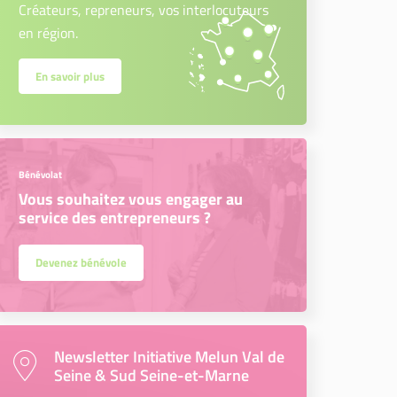
Créateurs, repreneurs, vos interlocuteurs
en région.
En savoir plus
Bénévolat
Vous souhaitez vous engager au
service des entrepreneurs ?
Devenez bénévole
Newsletter Initiative Melun Val de
Seine & Sud Seine-et-Marne