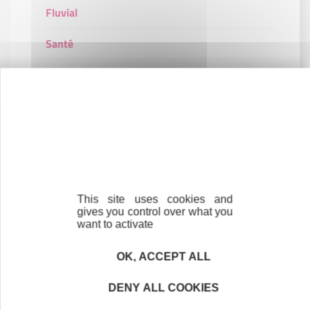
Fluvial
Santé
Le programme In'Cube
Entrepreneur#Leader : le parcours unique de la
création d'entreprise.
L'entrepreneuriat féminin
Vis ma vie d'entrepreneuse !
This site uses cookies and
gives you control over what you
Le concours "Créatrices d'Avenir"
want to activate
La redynamisation des centres-villes/centres-
OK, ACCEPT ALL
bourgs
DENY ALL COOKIES
Opération "Ma boutique à l'essai"- Projet
Vitalité Villes