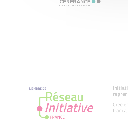
Initia
MEMBRE DE
repren
Créé en
françai