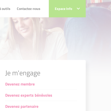
utils
Contactez-nous
à outils
Contactez-nous
Espace Info
Espace Info
jet Vitalité Villes
t Vitalité Villes
es
s
s
ses
Je m'engage
s
 centres villes
centres villes
Devenez membre
Devenez experts bénévoles
Devenez partenaire