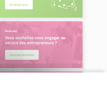
En savoir plus
Bénévolat
Vous souhaitez vous engager au
service des entrepreneurs ?
Devenez bénévole
Newsletter Initiative Melun Val de
Seine & Sud Seine-et-Marne
Tous les mois, retrouvez toute l’actualité de
notre association dans notre newsletter !