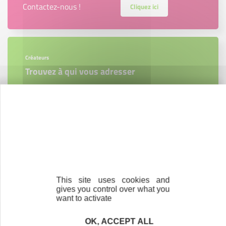
Contactez-nous !
Cliquez ici
Créateurs
Trouvez à qui vous adresser
Créateurs, repreneurs, vos interlocuteurs en
région.
En savoir plus
This site uses cookies and
Bénévolat
gives you control over what you
want to activate
Vous souhaitez vous engager au service des
entrepreneurs ?
OK, ACCEPT ALL