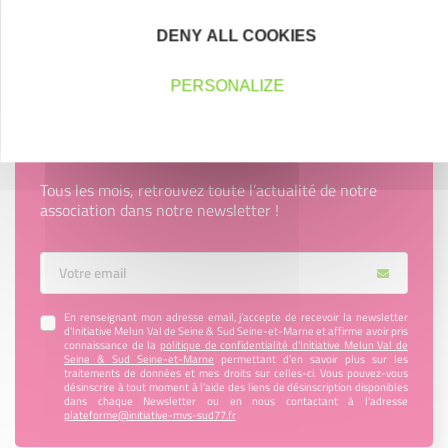
Devenez bénévole
DENY ALL COOKIES
PERSONALIZE
Newsletter Initiative Melun Val de Seine
& Sud Seine-et-Marne
Tous les mois, retrouvez toute l’actualité de notre
association dans notre newsletter !
Votre Email
En renseignant mon adresse email, j’accepte de recevoir la newsletter
d'Initiative Melun Val de Seine & Sud Seine-et-Marne et affirme avoir pris
connaissance de la
politique de confidentialité d’Initiative Melun Val de
Seine & Sud Seine-et-Marne
permettant d’en savoir plus sur les
traitements de données et mes droits sur celles-ci. Vous pouvez-vous
désinscrire à tout moment à l’aide des liens de désinscription disponibles
dans chaque Newsletter ou en nous contactant à l’adresse
plateforme@initiative-mvs-sud77.fr