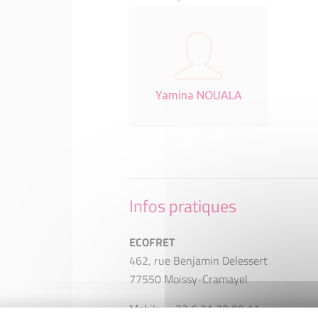
Yamina NOUALA
Infos pratiques
ECOFRET
462, rue Benjamin Delessert
77550 Moissy-Cramayel
Mobile : +33 6 31 70 99 11