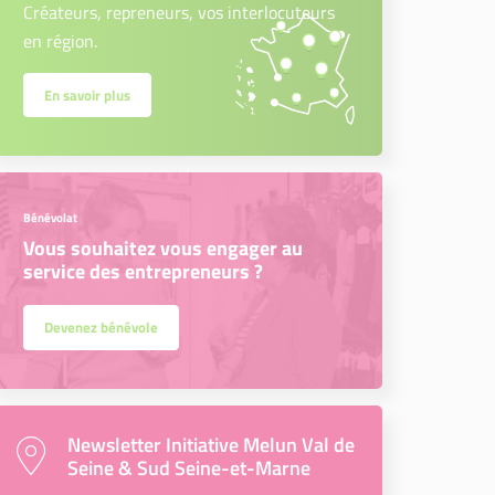
Créateurs, repreneurs, vos interlocuteurs
en région.
En savoir plus
Bénévolat
Vous souhaitez vous engager au
service des entrepreneurs ?
Devenez bénévole
Newsletter Initiative Melun Val de
Seine & Sud Seine-et-Marne