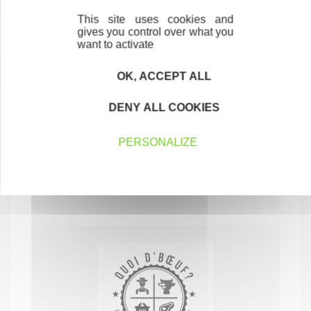
77000 MELUN
This site uses cookies and
gives you control over what you
want to activate
OK, ACCEPT ALL
DENY ALL COOKIES
PRESTIGE AUTO WASH
PERSONALIZE
SERVICES AUX PARTICULIERS
77250 MORET-LOING-ET-ORVANNE